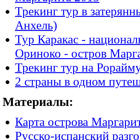
Трекинг тур в затерян
Анхель)
Тур Каракас - национал
Ориноко - остров Марг
Трекинг тур на Рорайм
2 страны в одном путе
Материалы:
Карта острова Маргари
Русско-испанский разг