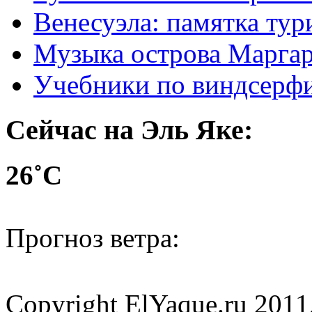
Венесуэла: памятка тур
Музыка острова Марга
Учебники по виндсерфи
Сейчас на Эль Яке:
26˚С
Прогноз ветра:
Copyright ElYaque.ru 2011