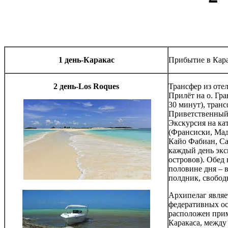
1 день-Каракас
Прибытие в Кара
2 день-
Los Roques
Трансфер из отел
Прилёт на о. Гра
30 минут), транс
Приветственный 
Экскурсия на ка
(Франсиски, Мад
Кайо Фабиан, Са
каждый день экс
островов). Обед 
половине дня – 
полдник, свобод
Архипелаг являе
федеративных о
расположен прим
Каракаса, между