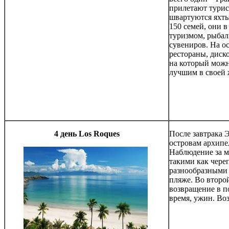
прилетают турис
швартуются яхты
150 семей, они 
туризмом, рыбал
сувениров. На ос
рестораны, диско
на который можн
лучшим в своей 
4
день
Los Roques
После завтрака Э
островам архипе
Наблюдение за м
такими как череп
разнообразными
пляже. Во второ
возвращение в п
время, ужин. Во