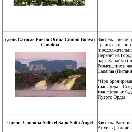
5
день
Caracas-Puerto Ordaz-Ciudad Bolívar-
Завтрак – вылет 
Canaima
Трансфер из пор
(продолжительнос
Перелет из Горо
парк Канайма ( п
Размещение в лаг
Canaima (Питание
*При бронирова
трансфера в Сью
трансфера не буд
Пуэрто Ордаз
6
день
-
Canaima-Salto el Sapo-Salto Ángel
Завтрак. Ранний 
Анхель ( в дороге