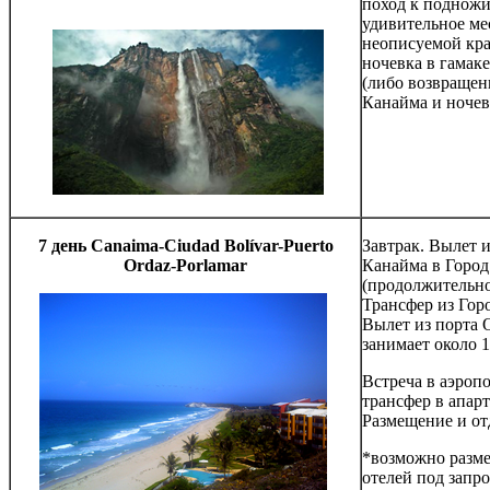
поход к подножи
удивительное ме
неописуемой кра
ночевка в гамак
(либо возвращени
Канайма и ночев
7
день
Canaima-Ciudad Bolívar-Puerto
Завтрак. Вылет 
Ordaz-Porlamar
Канайма в Город
(продолжительнос
Трансфер из Гор
Вылет из порта 
занимает около 1
Встреча в аэроп
трансфер в апарт
Размещение и от
*возможно разме
отелей под запро