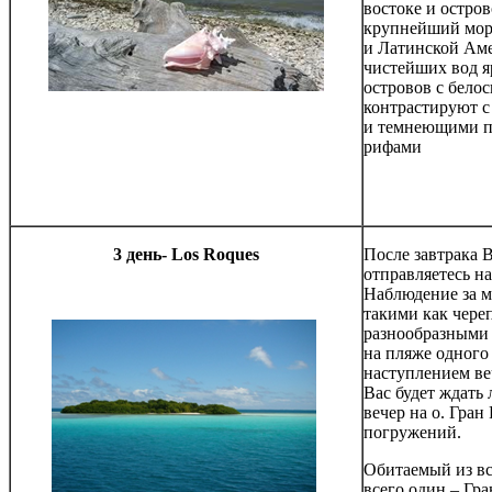
востоке и остров
крупнейший мор
и Латинской Аме
чистейших вод я
островов с бело
контрастируют с
и темнеющими п
рифами
3
день
-
Los Roques
После завтрака В
отправляетесь н
Наблюдение за м
такими как череп
разнообразными
на пляже одного 
наступлением веч
Вас будет ждать
вечер на о. Гран
погружений.
Обитаемый из вс
всего один – Гр