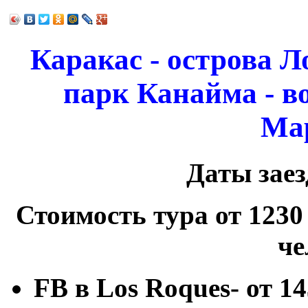
Каракас - острова Л
парк Канайма - в
Ма
Даты заез
Стоимость тура от 1230 
че
FB
в
Los
Roques
- от 1