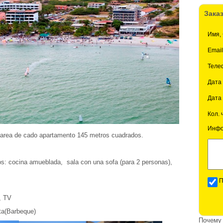
Зака
Имя,
Email
Теле
Дата
Дата
Кол. 
Инфо
 area de cado apartamento 145 metros cuadrados.
os: cocina amueblada, sala con una sofa (para 2 personas),
П
, TV
ata(Barbeque)
Почему 