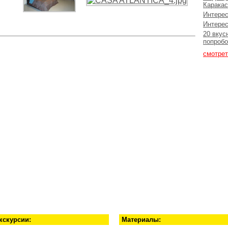
Каракас
Интерес
Интерес
20 вкус
попробо
смотрет
кскурсии:
Материалы: