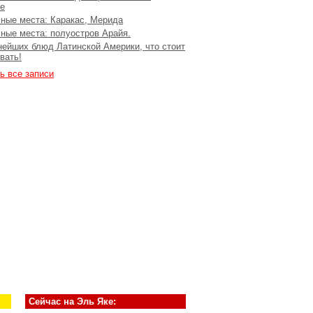
е
ные места: Каракас, Мерида
ные места: полуостров Арайя.
нейших блюд Латинской Америки, что стоит
вать!
ь все записи
Сейчас на Эль Яке: