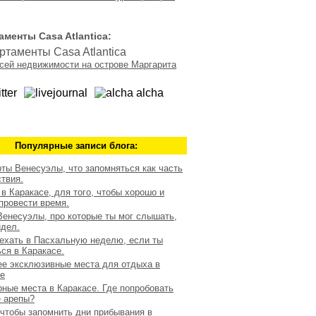
аменты Casa Atlantica:
сей недвижимости на острове Маргарита
Популярные записи блога:
ты Венесуэлы, что запомняться как часть
твия.
 в Каракасе, для того, чтобы хорошо и
провести время.
Венесуэлы, про которые ты мог слышать,
идел.
ехать в Пасхальную неделю, если ты
ся в Каракасе.
е эксклюзивные места для отдыха в
е
ные места в Каракасе. Где попробовать
 арепы?
 чтобы запомнить дни прибывания в