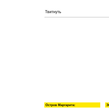
Твитнуть
Остров Маргарита:
Э