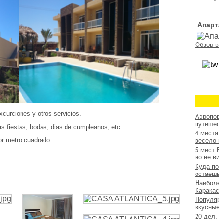
Апарт
Обзор в
xcurciones y otros servicios.
Аэропор
путешес
las fiestas, bodas, dias de cumpleanos, etc.
4 места
r metro cuadrado
весело 
5 мест 
но не в
Куда по
остаешь
Наиболе
Каракас
Популяр
вкусные
20 дел,