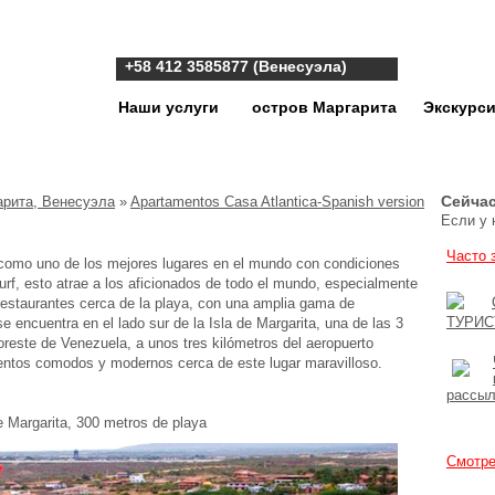
+58 412 3585877 (Венесуэла)
Наши услуги
остров Маргарита
Экскурс
Маргарита
Сейчас
арита, Венесуэла
»
Apartamentos Casa Atlantica-Spanish version
Если у 
Часто 
como uno de los mejores lugares en el mundo con condiciones
esurf, esto atrae a los aficionados de todo el mundo, especialmente
restaurantes cerca de la playa, con una amplia gama de
ТУРИ
e encuentra en el lado sur de la Isla de Margarita, una de las 3
reste de Venezuela, a unos tres kilómetros del aeropuerto
mentos comodos y modernos cerca de este lugar maravilloso.
рассыл
e Margarita, 300 metros de playa
Смотре