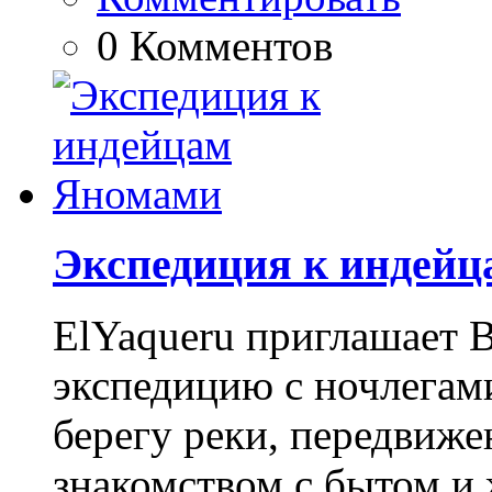
0 Комментов
Экспедиция к индей
ElYaqueru приглашает 
экспедицию с ночлегами
берегу реки, передвиже
знакомством с бытом и