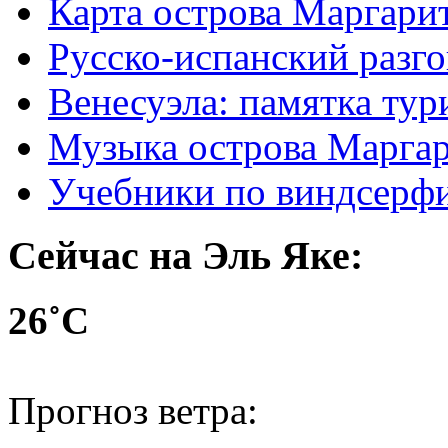
Карта острова Маргари
Русско-испанский разг
Венесуэла: памятка тур
Музыка острова Марга
Учебники по виндсерфи
Сейчас на Эль Яке:
26˚С
Прогноз ветра: